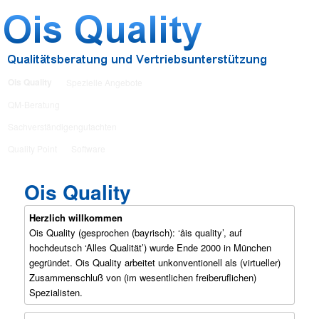
Qualitätsberatung und Vertriebsunterstützung
Ois Quality
Ois Quality
Zum Inhalt wechseln
Zum sekundären Inhalt wechseln
Spezielle Angebote
QM-Beratung
Sachverständigengutachten
Quality Point
Software
Ois Quality
Herzlich willkommen
Ois Quality (gesprochen (bayrisch): ‘åis quality’, auf
hochdeutsch ‘Alles Qualität’) wurde Ende 2000 in München
gegründet. Ois Quality arbeitet unkonventionell als (virtueller)
Zusammenschluß von (im wesentlichen freiberuflichen)
Spezialisten.